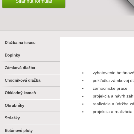
Stiahnúť formulár
Dlažba na terasu
Doplnky
Zámková dlažba
vyhotovenie betónové
Chodníková dlažba
pokládka zámkovej d
zámočnícke práce
Obkladný kameň
projekcia a návrh záh
realizácia a údržba z
Obrubníky
projekcia a realizáci
Striešky
Betónové ploty