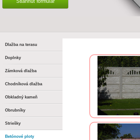
Stiahnúť formulár
Dlažba na terasu
Doplnky
Zámková dlažba
Chodníková dlažba
Obkladný kameň
Obrubníky
Striešky
Betónové ploty