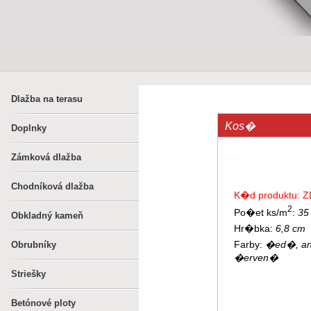
Dlažba na terasu
Kos�
Doplnky
Zámková dlažba
Chodníková dlažba
K�d produktu: Z
2
Po�et ks/m
:
35
Obkladný kameň
Hr�bka:
6,8 cm
Farby:
�ed�, ant
Obrubníky
�erven�
Striešky
Betónové ploty