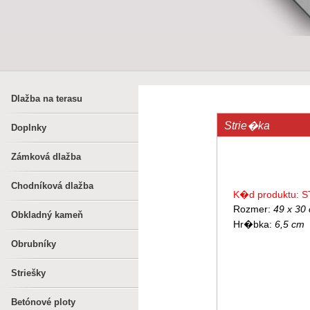
Dlažba na terasu
Strie�ka
Doplnky
Zámková dlažba
Chodníková dlažba
K�d produktu: S
Rozmer:
49 x 30
Obkladný kameň
Hr�bka:
6,5 cm
Obrubníky
Striešky
Betónové ploty