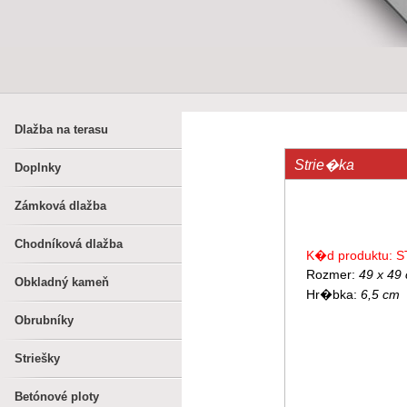
Dlažba na terasu
Strie�ka
Doplnky
Zámková dlažba
Chodníková dlažba
K�d produktu: S
Rozmer:
49 x 49
Obkladný kameň
Hr�bka:
6,5 cm
Obrubníky
Striešky
Betónové ploty