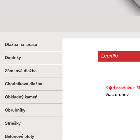
Dlažba na terasu
Lepidlo
Doplnky
Zámková dlažba
Chodníková dlažba
K�d produktu: S
Viac druhov
Obkladný kameň
Obrubníky
Striešky
Betónové ploty