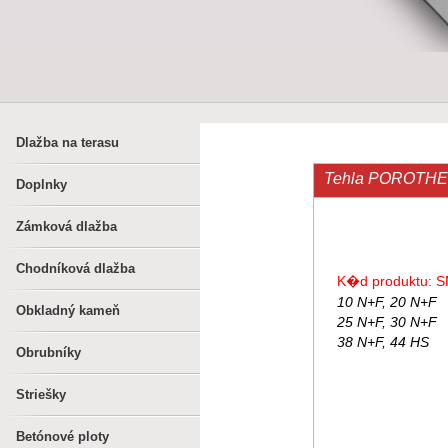
Dlažba na terasu
Tehla POROTH
Doplnky
Zámková dlažba
Chodníková dlažba
K�d produktu: S
10 N+F, 20 N+F
Obkladný kameň
25 N+F, 30 N+F
38 N+F, 44 HS
Obrubníky
Striešky
Betónové ploty