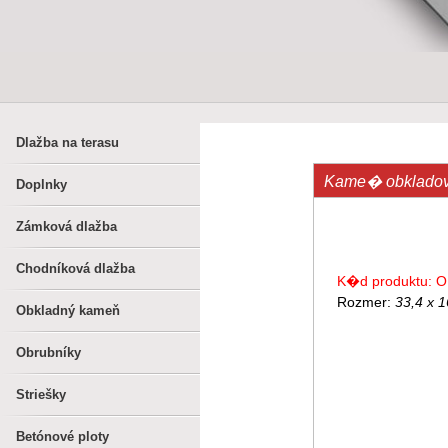
Dlažba na terasu
Kame� obklad
Doplnky
Zámková dlažba
Chodníková dlažba
K�d produktu: O
Rozmer:
33,4 x 
Obkladný kameň
Obrubníky
Striešky
Betónové ploty