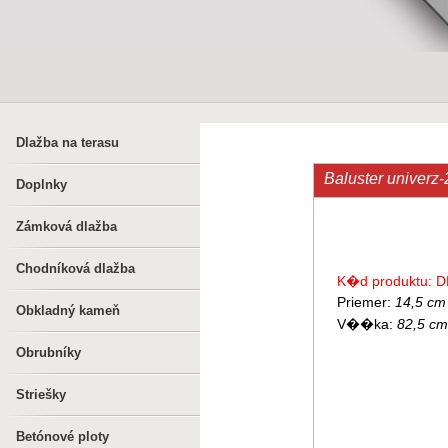
Dlažba na terasu
Baluster univerz-
Doplnky
Zámková dlažba
Chodníková dlažba
K�d produktu: D
Priemer:
14,5 cm
Obkladný kameň
V��ka:
82,5 cm
Obrubníky
Striešky
Betónové ploty