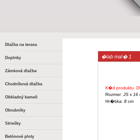
Dlažba na terasu
�lab mal� 1
Doplnky
Zámková dlažba
Chodníková dlažba
K�d produktu: D
Rozmer:
25 x 16
Obkladný kameň
Hr�bka:
8 cm
Obrubníky
Striešky
Betónové ploty