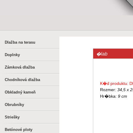
Dlažba na terasu
�lab
Doplnky
Zámková dlažba
Chodníková dlažba
K�d produktu: D
Rozmer:
34,5 x 
Obkladný kameň
Hr�bka:
9 cm
Obrubníky
Striešky
Betónové ploty