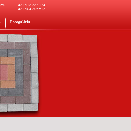
 950
tel.: +421 918 382 124
tel.: +421 904 205 513
p
Fotogaléria