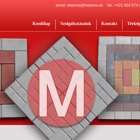
email: mejoma@mejoma.sk
tel.: +421 904 574
Kezdőlap
Szolgáltatásaink
Kontakt
Térké