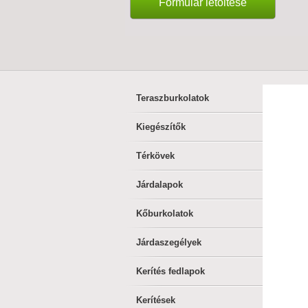
Formulár letöltése
Teraszburkolatok
Kiegészítők
Térkövek
Járdalapok
Kőburkolatok
Járdaszegélyek
Kerítés fedlapok
Kerítések