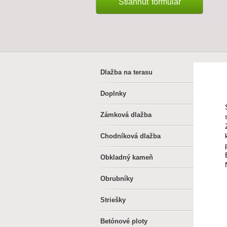
Stiahnúť formulár
Dlažba na terasu
Doplnky
Zámková dlažba
Chodníková dlažba
Obkladný kameň
Obrubníky
Striešky
Betónové ploty