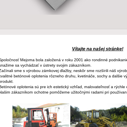
Vítajte na našej stránke!
Spoločnosť Mejoma bola založená v roku 2001 ako rondinné podnikanie.
snažime sa vychádzať v ústrety svojim zákazníkom.
Začínali sme s výrobou zámkovej dlažby, neskôr sme rozšírili náš výr
kvalitné betónové oplotenia rôzneho druhu, kvetináče, sochy a dalšie v
produkt.
Betónové oplotenia sú pre ich estetický vzhľad, malovateľnosť a rýchle
Našim zákazníkom ochotne pomôžeme užitočnými radami pri používaní