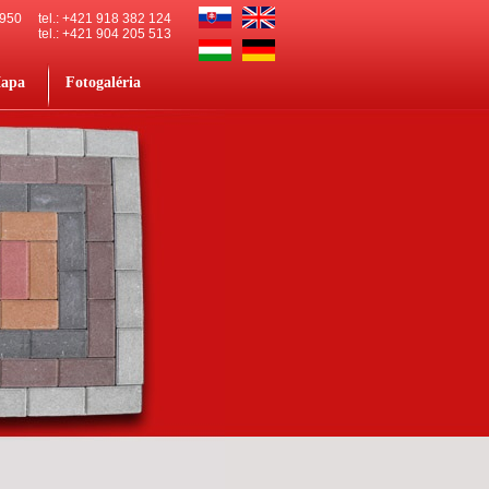
 950
tel.: +421 918 382 124
tel.: +421 904 205 513
apa
Fotogaléria