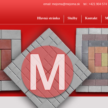
email: mejoma@mejoma.sk
tel.: +421 904 574
Hlavná stránka
Služby
Kontakt
M